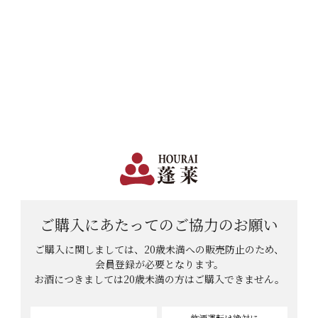
日本で一番笑顔があふれる蔵 | 12,960円(税込)以上購入で送料無料
会員登録
ログイン
shopping_cart
メニュー
カート
HOME
あっきーさんのレビュー
あっきーさんのレビュー
6
件中
1
-
6
件表示
ご購入にあたっての
ご協力のお願い
ご購入に関しましては、20歳未満への販売防止のため、
会員登録が必要となります。
お酒につきましては
20歳未満の方はご購入できません。
飲酒運転は絶対に