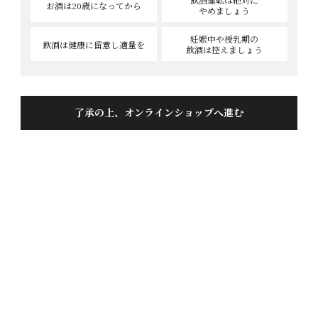
お酒は20歳
になってから
やめましょう
妊娠中や授乳期の
飲酒は健康に
留意し適量を
飲酒は控えましょう
夏木立セット
投稿日
2026/06/20
了承の上、オンラインショップへ進む
奥伝はじめ美味しいお酒ばかり

これはリピートしたいです

また来月買いたいけれど残っているか心配です

もうすぐ秋あがりこれも待ってます