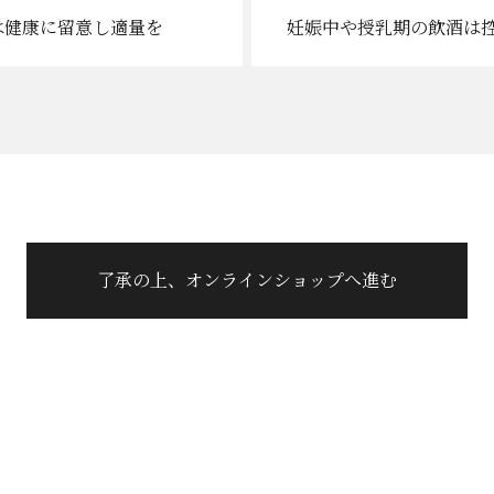
は健康に
留意し適量を
妊娠中や授乳期の
飲酒は
蓬莱の酒蔵はあります。
飛騨古川に
詩情豊かにたたずむ街
飛騨路を北へ。
極寒の自然が醸し出す美酒。
飛騨古川の歴史と文化、
了承の上、オンラインショップへ進む
蓬莱の酒蔵がある飛騨市古
越える北アルプス連峰や飛
ます。