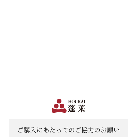
日本で一番笑顔があふれる蔵 | 12,960円(税込)以上購入で送料無料
会員登録
ログイン
shopping_cart
メニュー
カート
HOME
日本酒
にごり酒
飛騨のどぶ
飛騨のどぶ
ご購入にあたっての
ご協力のお願い