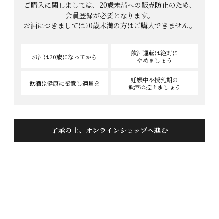
ご購入に関しましては、20歳未満への販売防止のため、
会員登録が必要となります。
お酒につきましては
20歳未満の方はご購入できません。
“飛騨のどぶ”が選ばれる５つの理由
飲酒運転は絶対に
お酒は20歳
になってから
やめましょう
飛騨で一番濃い伝説のにごり酒！
妊娠中や授乳期の
飲酒は健康に
留意し適量を
飲酒は控えましょう
世界遺産飛騨白川村「どぶろく祭」の秘密の味わいが再現さ
れた評判の1本！
飛騨限定の味わいを限定量で販売しております！
圧倒的にごり濃度！トロトロで「飲む」というより「食す」
了承の上、オンラインショップへ進む
新感覚！