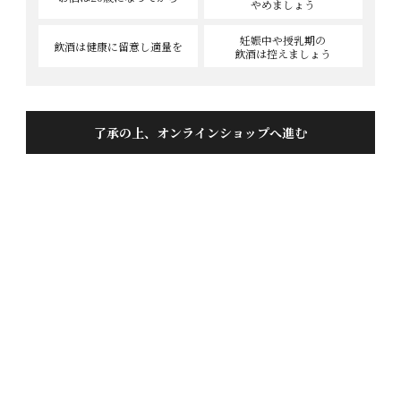
やめましょう
妊娠中や授乳期の
飲酒は健康に
留意し適量を
飲酒は控えましょう
蓬莱 禁断の大吟醸ケーキ
投稿日
2023/01/27
了承の上、オンラインショップへ進む
お酒の香りもしっかりとあり、非常に美味しく完成度
の高いケーキでした。