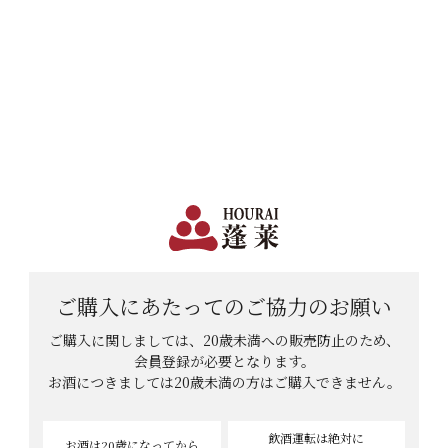
日本で一番笑顔があふれる蔵 | 12,960円(税込)以上購入で送料無料
会員登録
ログイン
shopping_cart
メニュー
カート
HOME
ナオユキさんのレビュー
ナオユキさんのレビュー
6
件中
1
-
6
件表示
ご購入にあたっての
ご協力のお願い
ご購入に関しましては、20歳未満への販売防止のため、
会員登録が必要となります。
お酒につきましては
20歳未満の方はご購入できません。
飲酒運転は絶対に
お酒は20歳
になってから