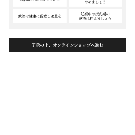
やめましょう
妊娠中や授乳期の
飲酒は健康に
留意し適量を
飲酒は控えましょう
天才杜氏の入魂酒 720ML
投稿日
2019/07/05
了承の上、オンラインショップへ進む
美味しくて飲みやすいお酒でした。料理と一緒でも美
味しい、お酒だけのんでも満足できる。コスパよし。