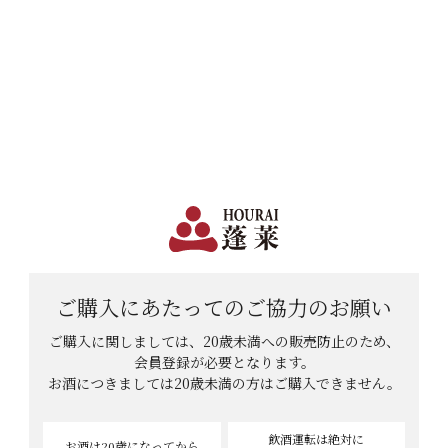
日本で一番笑顔があふれる蔵 | 12,960円(税込)以上購入で送料無料
会員登録
ログイン
shopping_cart
メニュー
カート
HOME
ぷりほっぺさんのレビュー
ぷりほっぺさんのレビュー
6
件中
1
-
6
件表示
ご購入にあたっての
ご協力のお願い
ご購入に関しましては、20歳未満への販売防止のため、
会員登録が必要となります。
お酒につきましては
20歳未満の方はご購入できません。
飲酒運転は絶対に
お酒は20歳
になってから