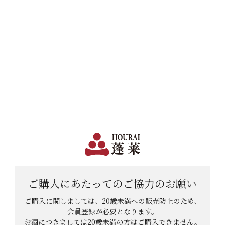
日本で一番笑顔があふれる蔵 | 12,960円(税込)以上購入で送料無料
会員登録
ログイン
shopping_cart
メニュー
カート
HOME
焼酎
本格焼酎
ミニ樽熟成 わたなべ35 10L
ご購入にあたっての
ご協力のお願い
ご購入に関しましては、20歳未満への販売防止のため、
会員登録が必要となります。
お酒につきましては
20歳未満の方はご購入できません。