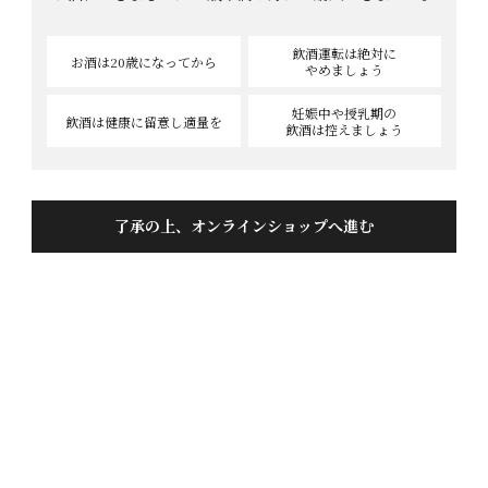
飲酒運転は絶対に
お酒は20歳
になってから
やめましょう
妊娠中や授乳期の
飲酒は健康に
留意し適量を
飲酒は控えましょう
了承の上、オンラインショップへ進む
貴方のためだけに一から仕込む！
ミニ樽熟成 わたなべ35 10L
商品番号
2900227
¥
143,000
当店特別価格
税込
[
1,430
ポイント進呈 ]