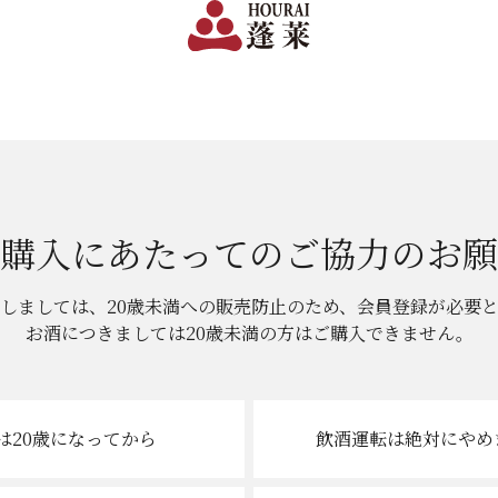
購入にあたっての
ご協力のお願
しましては、20歳未満への販売防止のため、
会員登録が必要
お酒につきましては
20歳未満の方はご購入できません。
は20歳
になってから
飲酒運転は絶対に
やめ