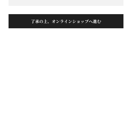
了承の上、オンラインショップへ進む
天才杜氏の入魂酒 1.8L
投稿日
2016/02/12
とても美味しいお酒でしたが冷やして呑むより、熱燗
のほうが合うお酒なのかもしれませんね。

今度は熱燗用に注文しました。