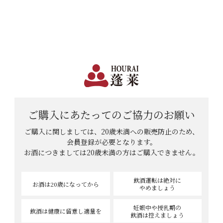
日本で一番笑顔があふれる蔵 | 12,960円(税込)以上購入で送料無料
会員登録
ログイン
shopping_cart
メニュー
カート
HOME
ねりまんさんのレビュー
ねりまんさんのレビュー
ご購入にあたっての
ご協力のお願い
ご購入に関しましては、20歳未満への販売防止のため、
会員登録が必要となります。
2
件中
1
-
2
件表示
お酒につきましては
20歳未満の方はご購入できません。
飲酒運転は絶対に
お酒は20歳
になってから
やめましょう
妊娠中や授乳期の
飲酒は健康に
留意し適量を
飲酒は控えましょう