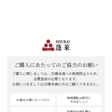
日本で一番笑顔があふれる蔵 | 12,960円(税込)以上購入で送料無料
会員登録
ログイン
shopping_cart
メニュー
カート
HOME
酒粕大好きさんのレビュー
酒粕大好きさんのレビュー
ご購入にあたっての
ご協力のお願い
ご購入に関しましては、20歳未満への販売防止のため、
3
件中
1
-
3
件表示
会員登録が必要となります。
お酒につきましては
20歳未満の方はご購入できません。
飲酒運転は絶対に
お酒は20歳
になってから
やめましょう
妊娠中や授乳期の