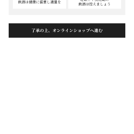
飲酒は健康に
留意し適量を
飲酒は控えましょう
色おとこ 純米大吟醸 720ML
了承の上、オンラインショップへ進む
投稿日
2026/02/25
蓬莱ビギナーの私。こちらを飲む前に飲んでいたのが
「よいお年をお迎えください」。「よいお年をお迎え
ください」が美味しすぎて、それに比べてしまうと、
普通に感じてしまいました…。それはそうだ、値段が
全然違う。

友人宅に持っていって飲みましたが、獺祭しか飲めな
い日本酒ビギナーの友人にも好評でした。