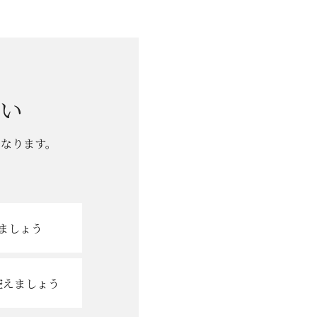
口当たりよく私は冷やして頂きました又よろしくお願
い
となります。
、またはロックで飲んでいます‼️もちろん料理にも合い
ましょう
控えましょう