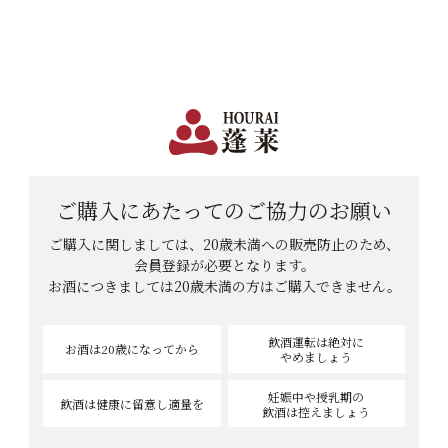
日本で一番笑顔があふれる蔵 | 12,960円(税込)以上購入で送料無料
会員登録
ログイン
shopping_cart
メニュー
カート
HOME
呑べいさんさんのレビュー
呑べいさんさんのレビュー
ご購入にあたっての
ご協力のお願い
ご購入に関しましては、20歳未満への販売防止のため、
会員登録が必要となります。
お酒につきましては
20歳未満の方はご購入できません。
1
件中
1
-
1
件表示
飲酒運転は絶対に
お酒は20歳
になってから
やめましょう
妊娠中や授乳期の
飲酒は健康に
留意し適量を
飲酒は控えましょう