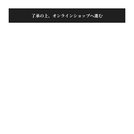
了承の上、オンラインショップへ進む
色おとこ 純米大吟醸 720ML
投稿日
2026/02/12
自分はのんベイで旨い酒としか言えないが、のど越し
良く余韻が残りあとを引きます常温でも冷やしても良
いですね、まず１杯目は常温で

２杯目からは冷酒でが良いですね、口の中に広がる口
当たり何とも言えない余韻です、旨いとしか言えな
1
件中
1
-
1
件表示