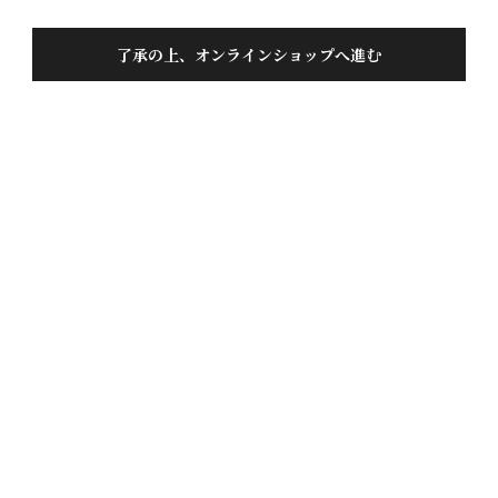
了承の上、オンラインショップへ進む
笑顔溢れる日本酒定期便
投稿日
2026/01/24
お土産で、蓬莱 吟醸 伝統辛口を頂いて、すごく美味
しくて、定期便購入をしました。

 毎月届くお酒が楽しみです。
1
件中
1
-
1
件表示