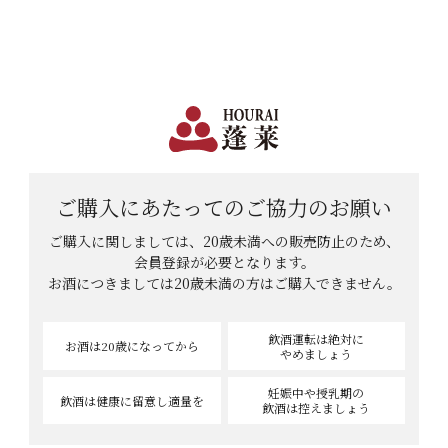
日本で一番笑顔があふれる蔵 | 12,960円(税込)以上購入で送料無料
会員登録
ログイン
shopping_cart
メニュー
カート
HOME
ゆずこまちさんのレビュー
ご購入にあたっての
ご協力のお願い
ゆずこまちさんのレビュー
ご購入に関しましては、20歳未満への販売防止のため、
会員登録が必要となります。
お酒につきましては
20歳未満の方はご購入できません。
1
件中
1
-
1
件表示
飲酒運転は絶対に
お酒は20歳
になってから
やめましょう
妊娠中や授乳期の
飲酒は健康に
留意し適量を
飲酒は控えましょう