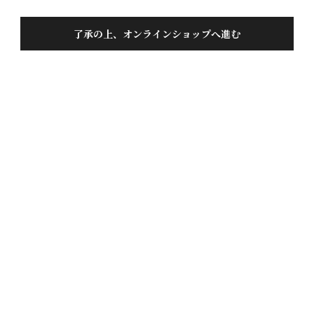
了承の上、オンラインショップへ進む
飛騨のどぶ 1.8L
投稿日
2025/10/13
甘口だけどスッキリして美味しくハマっています。こ
こ2年ぐらいは飛騨のどぶが晩酌の中心です♪
1
件中
1
-
1
件表示
お問い合わせ