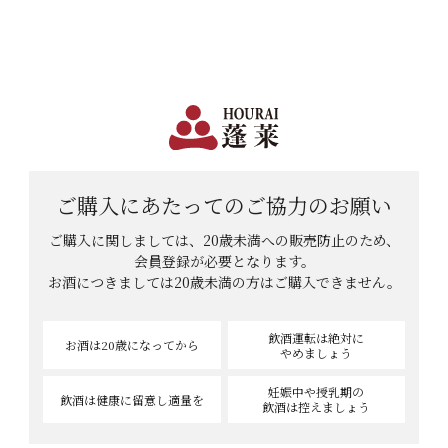
日本で一番笑顔があふれる蔵 | 12,960円(税込)以上購入で送料無料
会員登録
ログイン
shopping_cart
メニュー
カート
HOME
チャオさんのレビュー
ご購入にあたっての
ご協力のお願い
チャオさんのレビュー
ご購入に関しましては、20歳未満への販売防止のため、
会員登録が必要となります。
お酒につきましては
20歳未満の方はご購入できません。
1
件中
1
-
1
件表示
飲酒運転は絶対に
お酒は20歳
になってから
やめましょう
妊娠中や授乳期の
飲酒は健康に
留意し適量を
飲酒は控えましょう