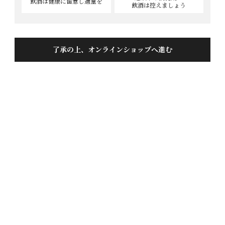
飲酒は健康に
留意し適量を
飲酒は控えましょう
飛騨のどぶ 1.8L
了承の上、オンラインショップへ進む
投稿日
2021/12/26
とろりとした濃厚で甘く又一番にごりとひと味違う分
かり易いお酒でした、これぞ本物のどぶちゃん、飲む
と言うよりも食べる、お米の旨みが口の中で広がりま
した、今夜も女房晩酌が楽しみです。