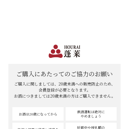
日本で一番笑顔があふれる蔵 | 12,960円(税込)以上購入で送料無料
会員登録
ログイン
shopping_cart
メニュー
カート
HOME
てっちゃんさんのレビュー
てっちゃんさんのレビュー
ご購入にあたっての
ご協力のお願い
ご購入に関しましては、20歳未満への販売防止のため、
3
件中
1
-
3
件表示
会員登録が必要となります。
お酒につきましては
20歳未満の方はご購入できません。
飲酒運転は絶対に
お酒は20歳
になってから
やめましょう
妊娠中や授乳期の