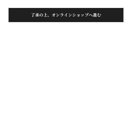
了承の上、オンラインショップへ進む
色おとこ 純米大吟醸 1.8Ｌ
投稿日
2015/05/17
まさに大吟醸！　薫り高くスッキリしているが豊かな
味わい。　素晴らしい、作り手として誇れるお酒で
す。
1
件中
1
-
1
件表示