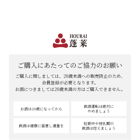
日本で一番笑顔があふれる蔵 | 12,960円(税込)以上購入で送料無料
会員登録
ログイン
shopping_cart
メニュー
カート
HOME
パグに似ているといわれる男さんのレビュー
パグに似ているといわれる男さん
ご購入にあたっての
ご協力のお願い
のレビュー
ご購入に関しましては、20歳未満への販売防止のため、
会員登録が必要となります。
お酒につきましては
20歳未満の方はご購入できません。
1
件中
1
-
1
件表示
飲酒運転は絶対に
お酒は20歳
になってから
やめましょう
妊娠中や授乳期の
飲酒は健康に
留意し適量を
飲酒は控えましょう