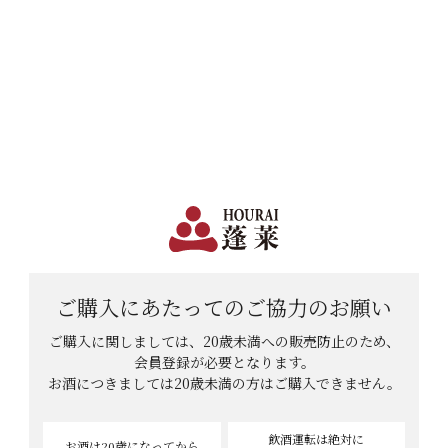
日本で一番笑顔があふれる蔵 | 12,960円(税込)以上購入で送料無料
会員登録
ログイン
shopping_cart
メニュー
カート
HOME
まなみんみんさんのレビュー
まなみんみんさんのレビュー
6
件中
1
-
6
件表示
ご購入にあたっての
ご協力のお願い
ご購入に関しましては、20歳未満への販売防止のため、
会員登録が必要となります。
お酒につきましては
20歳未満の方はご購入できません。
飲酒運転は絶対に
お酒は20歳
になってから