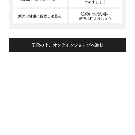
やめましょう
妊娠中や授乳期の
飲酒は健康に
留意し適量を
飲酒は控えましょう
酒どろぼう200ｇ
投稿日
2023/10/20
了承の上、オンラインショップへ進む
ご飯にもお酒にも合います！ポリポリと食感がいいで
すねー。