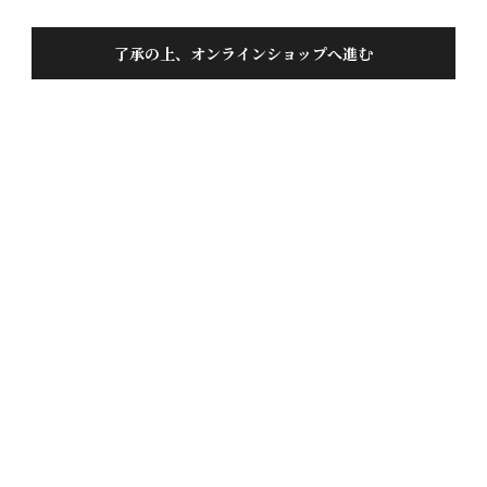
了承の上、オンラインショップへ進む
蓬莱 号外品720ML
投稿日
2021/04/27
どれも美味しくいただいているのですが、この号外品
は格別。穏やかな香り、ずうっと入って、幸せな気分
になりました。また、購入したいです。
1
件中
1
-
1
件表示