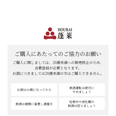
日本で一番笑顔があふれる蔵 | 12,960円(税込)以上購入で送料無料
会員登録
ログイン
shopping_cart
メニュー
カート
HOME
りんさんのレビュー
ご購入にあたっての
ご協力のお願い
りんさんのレビュー
ご購入に関しましては、20歳未満への販売防止のため、
会員登録が必要となります。
お酒につきましては
20歳未満の方はご購入できません。
1
件中
1
-
1
件表示
飲酒運転は絶対に
お酒は20歳
になってから
やめましょう
妊娠中や授乳期の
飲酒は健康に
留意し適量を
飲酒は控えましょう