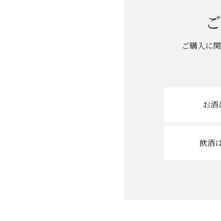
焼酎
ご
食品
ご購入に関
その他
詳細検索
お酒
キーワード
飲酒
価格
円～
円