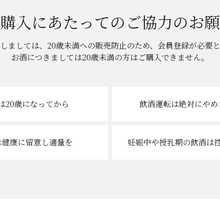
購入にあたっての
ご協力のお願
しましては、20歳未満への販売防止のため、
会員登録が必要
お酒につきましては
20歳未満の方はご購入できません。
は20歳
になってから
飲酒運転は絶対に
やめ
は健康に
留意し適量を
妊娠中や授乳期の
飲酒は