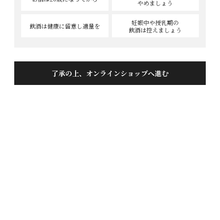
やめましょう
妊娠中や授乳期の
飲酒は健康に
留意し適量を
飲酒は控えましょう
純米吟醸 家伝手造り 720ml
投稿日
2014/07/30
了承の上、オンラインショップへ進む
さわやかな印象を受ける一本でした。周りの評判も
上々でした。これからも旨酒のご提供をおねがいしま
す。