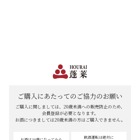
日本で一番笑顔があふれる蔵 | 12,960円(税込)以上購入で送料無料
会員登録
ログイン
shopping_cart
メニュー
カート
HOME
イギリス紳士さんのレビュー
イギリス紳士さんのレビュー
6
件中
1
-
6
件表示
ご購入にあたっての
ご協力のお願い
ご購入に関しましては、20歳未満への販売防止のため、
会員登録が必要となります。
お酒につきましては
20歳未満の方はご購入できません。
飲酒運転は絶対に
お酒は20歳
になってから