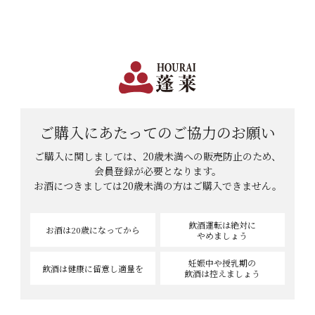
日本で一番笑顔があふれる蔵 | 12,960円(税込)以上購入で送料無料
会員登録
ログイン
shopping_cart
メニュー
カート
HOME
ヒロクンさんのレビュー
ご購入にあたっての
ご協力のお願い
ヒロクンさんのレビュー
ご購入に関しましては、20歳未満への販売防止のため、
会員登録が必要となります。
お酒につきましては
20歳未満の方はご購入できません。
まだ、レビューが書かれていません。
飲酒運転は絶対に
お酒は20歳
になってから
やめましょう
妊娠中や授乳期の
飲酒は健康に
留意し適量を
飲酒は控えましょう