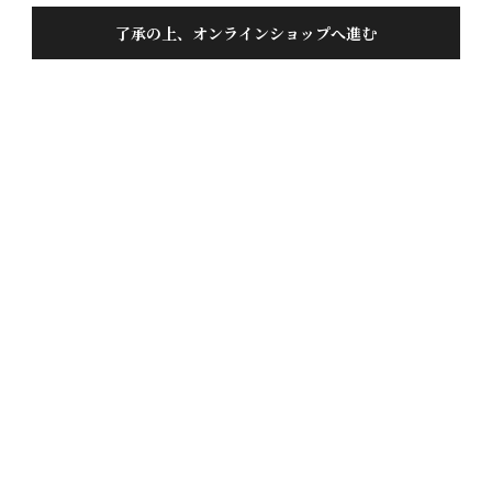
了承の上、オンラインショップへ進む
お問い合わせ
0120-359-352
tel
受付時間：平日 9:00~17:00
0120-359-308
fax
24時間対応
2026年8月
日
月
火
水
木
金
土
1
2
3
4
5
6
7
8