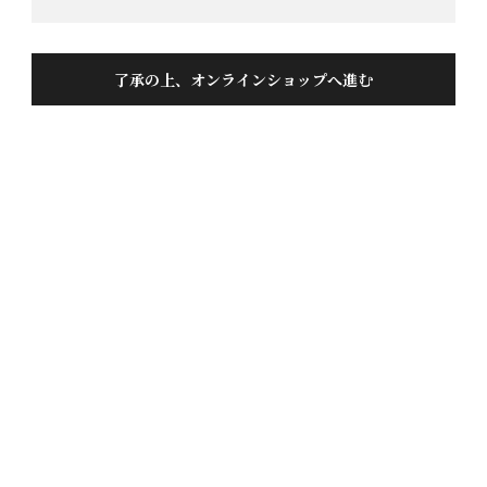
了承の上、オンラインショップへ進む
飛騨のどぶ 720ML
投稿日
2019/07/24
隠し酒と同様、友人の飲み会持ち込みで初体験しまし
た。今まで飲んだ濁り酒と違って、甘過ぎず、さっぱ
りした口当たりが好みです。あまり飲めない高齢の母
親にも試飲をさせたら飲みやすいと言っていたので、
女性にもおすすめです。