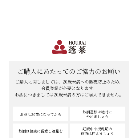
日本で一番笑顔があふれる蔵 | 12,960円(税込)以上購入で送料無料
会員登録
ログイン
shopping_cart
メニュー
カート
HOME
わかちゃんさんのレビュー
わかちゃんさんのレビュー
ご購入にあたっての
ご協力のお願い
ご購入に関しましては、20歳未満への販売防止のため、
会員登録が必要となります。
2
件中
1
-
2
件表示
お酒につきましては
20歳未満の方はご購入できません。
飲酒運転は絶対に
お酒は20歳
になってから
やめましょう
妊娠中や授乳期の
飲酒は健康に
留意し適量を
飲酒は控えましょう