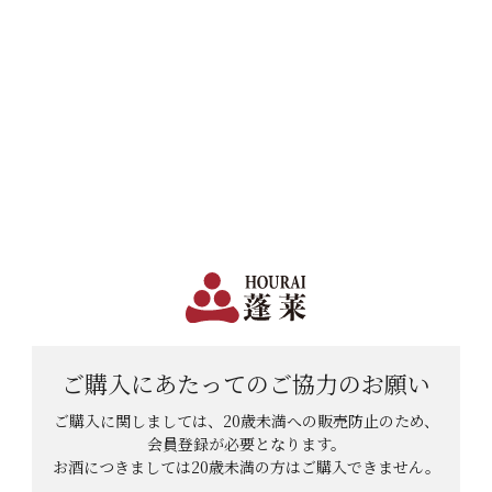
日本で一番笑顔があふれる蔵 | 12,960円(税込)以上購入で送料無料
会員登録
ログイン
shopping_cart
メニュー
カート
HOME
おもたんさんのレビュー
おもたんさんのレビュー
8
件中
1
-
8
件表示
ご購入にあたっての
ご協力のお願い
ご購入に関しましては、20歳未満への販売防止のため、
会員登録が必要となります。
お酒につきましては
20歳未満の方はご購入できません。