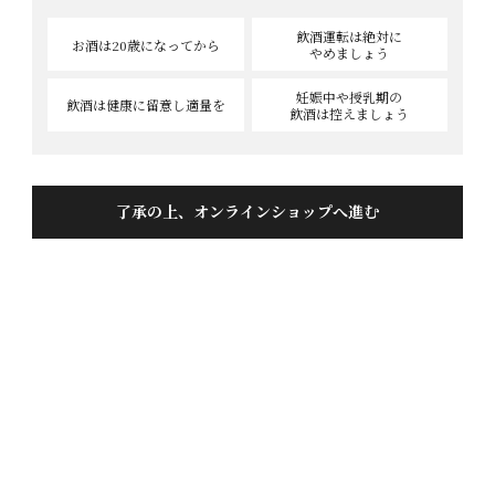
飲酒運転は絶対に
お酒は20歳
になってから
やめましょう
妊娠中や授乳期の
飲酒は健康に
留意し適量を
夏のにごり酒 おんざろっく 300ml
飲酒は控えましょう
投稿日
2020/08/19
友人にプレゼントしましたが、これは夏でもぐいっと
了承の上、オンラインショップへ進む
飲めると気に入ってもらえました！