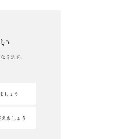
酒好きな友人にプレゼントしようと思い購入しまし
入しました。
い
となります。
ロドロなのが良いのですが家族はもう少しさらっとし
た。
ましょう
控えましょう