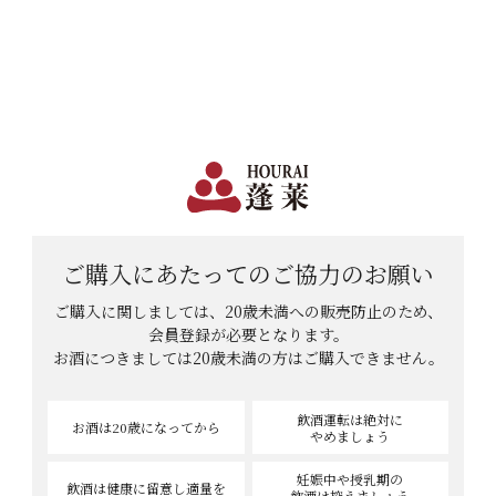
日本で一番笑顔があふれる蔵 | 12,960円(税込)以上購入で送料無料
会員登録
ログイン
shopping_cart
メニュー
カート
HOME
のりさんのレビュー
のりさんのレビュー
ご購入にあたっての
ご協力のお願い
ご購入に関しましては、20歳未満への販売防止のため、
3
件中
1
-
3
件表示
会員登録が必要となります。
お酒につきましては
20歳未満の方はご購入できません。
飲酒運転は絶対に
お酒は20歳
になってから
やめましょう
妊娠中や授乳期の
飲酒は健康に
留意し適量を
飲酒は控えましょう