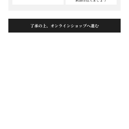
了承の上、オンラインショップへ進む
蓬莱 純米大吟醸 最高級極秘酒1.8L
投稿日
2019/11/17
昨年は購入出来ませんでしたが今年は2年ぶりに購入
出来ました。正月まで待ってから開封します。