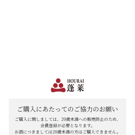
日本で一番笑顔があふれる蔵 | 12,960円(税込)以上購入で送料無料
会員登録
ログイン
shopping_cart
メニュー
カート
HOME
日本酒
吟醸酒
蓬莱吟造り生貯蔵酒300mlのレビュー
蓬莱吟造り生貯蔵酒300mlのレビ
ュー
レビューを投稿していただくと100ポイ
ご購入にあたっての
ご協力のお願い
ントプレゼント
ご購入に関しましては、20歳未満への販売防止のため、
会員登録が必要となります。
レビューを投稿していただくと、レビュー1件につき100ポイ
お酒につきましては
20歳未満の方はご購入できません。