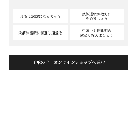
ントをプレゼントいたします。
飲酒運転は絶対に
お酒は20歳
になってから
やめましょう
レビューの投稿方法
妊娠中や授乳期の
飲酒は健康に
留意し適量を
飲酒は控えましょう
商品詳細ページの「レビューを書く」をクリックしてくださ
い。
ニックネームをご記入ください。
おすすめ度を5段階から選択していただき、本文に商品の感想
了承の上、オンラインショップへ進む
やご要望をご記入ください。
よろしければプロフィールをご記入ください。
※レビュー投稿は、1商品につき1回ご記入いただけます。