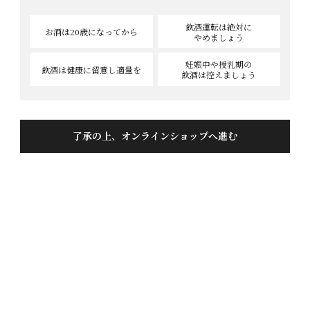
レビューの投稿方法
飲酒運転は絶対に
お酒は20歳
になってから
やめましょう
商品詳細ページの「レビューを書く」をクリックしてくださ
い。
妊娠中や授乳期の
飲酒は健康に
留意し適量を
飲酒は控えましょう
ニックネームをご記入ください。
おすすめ度を5段階から選択していただき、本文に商品の感想
やご要望をご記入ください。
よろしければプロフィールをご記入ください。
※レビュー投稿は、1商品につき1回ご記入いただけます。
了承の上、オンラインショップへ進む