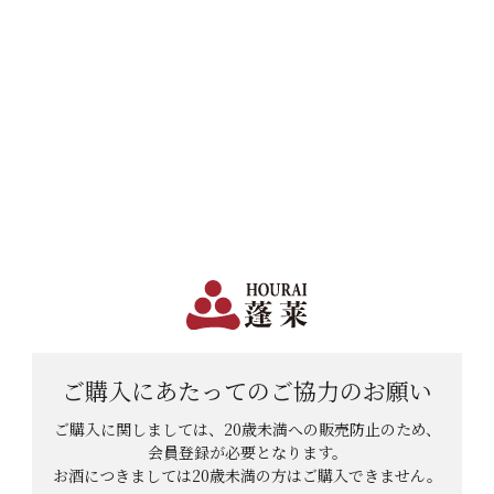
日本で一番笑顔があふれる蔵 | 12,960円(税込)以上購入で送料無料
会員登録
ログイン
shopping_cart
メニュー
カート
HOME
食品
その他食品
青唐がらし味噌のレビュー
青唐がらし味噌のレビュー
レビューを投稿していただくと100ポイ
ントプレゼント
ご購入にあたっての
ご協力のお願い
レビューを投稿していただくと、レビュー1件につき100ポイ
ご購入に関しましては、20歳未満への販売防止のため、
ントをプレゼントいたします。
会員登録が必要となります。
お酒につきましては
20歳未満の方はご購入できません。