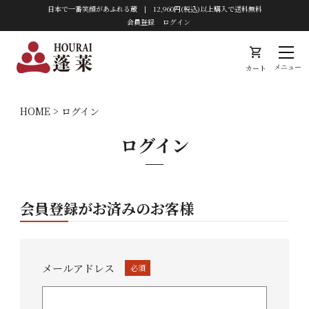
日本で一番笑顔があふれる蔵 | 12,960円(税込)以上購入で送料無料
会員登録
ログイン
shopping_cart
メニュー
カート
HOME
ログイン
ログイン
会員登録がお済みのお客様
メールアドレス
(必
須)