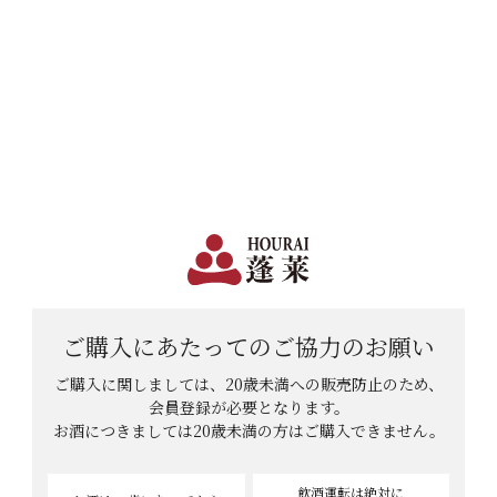
日本で一番笑顔があふれる蔵 | 12,960円(税込)以上購入で送料無料
会員登録
ログイン
shopping_cart
メニュー
カート
HOME
日本酒
セット商品
2026蓬莱 出品酒4本セット
ご購入にあたっての
ご協力のお願い
ご購入に関しましては、20歳未満への販売防止のため、
会員登録が必要となります。
お酒につきましては
20歳未満の方はご購入できません。
飲酒運転は絶対に