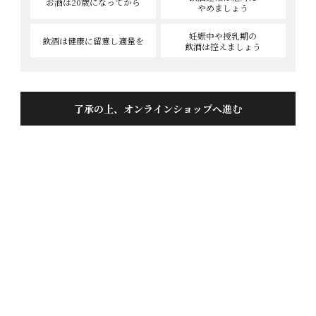
お酒は20歳
になってから
やめましょう
妊娠中や授乳期の
飲酒は健康に
留意し適量を
飲酒は控えましょう
了承の上、オンラインショップへ進む
クール便でお届け
＜激レア＞8セット現品限りの出品酒【送料・クール代サービス】
2026蓬莱 出品酒4本セット
商品番号
0907547
¥
28,900
当店特別価格
税込