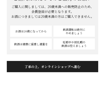
ご購入に関しましては、20歳未満への販売防止のため、
会員登録が必要となります。
お酒につきましては
20歳未満の方はご購入できません。
飲酒運転は絶対に
お酒は20歳
になってから
やめましょう
妊娠中や授乳期の
飲酒は健康に
留意し適量を
飲酒は控えましょう
了承の上、オンラインショップへ進む
クール便でお届け
＜数量限定＞無加圧 一発しぼり！
蓬莱 THE FIRST TAKE 2026 純米大吟
醸生原酒 720ML
商品番号
0002811