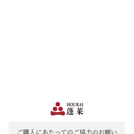
日本で一番笑顔があふれる蔵 | 12,960円(税込)以上購入で送料無料
会員登録
ログイン
shopping_cart
メニュー
カート
HOME
日本酒
期間限定特集
蓬莱 THE FIRST TAKE 2026 純米大吟醸生原酒 720ML
ご購入にあたっての
ご協力のお願い