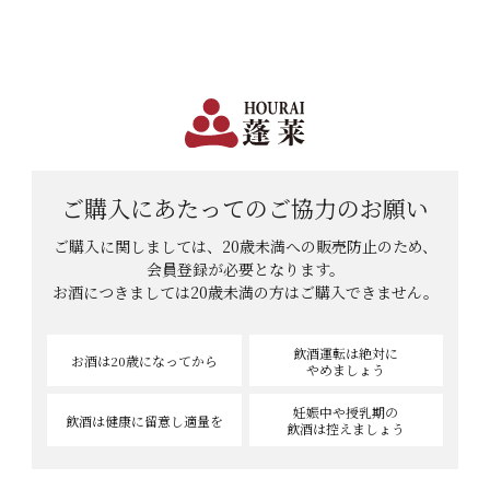
セット
日本で一番笑顔があふれる蔵 | 12,960円(税込)以上購入で送料無料
会員登録
ログイン
味わい
shopping_cart
メニュー
甘口
辛口
カート
淡麗
濃厚
HOME
日本酒
純米酒
無修正の酒
華やか
穏やか
ご購入にあたっての
ご協力のお願い
無修正の酒
ご購入に関しましては、20歳未満への販売防止のため、
この条件で検索する
会員登録が必要となります。
お酒につきましては
20歳未満の方はご購入できません。
詳細条件で検索
飲酒運転は絶対に
お酒は20歳
になってから
やめましょう
現在登録されている商品はありません。
妊娠中や授乳期の
飲酒は健康に
留意し適量を
飲酒は控えましょう