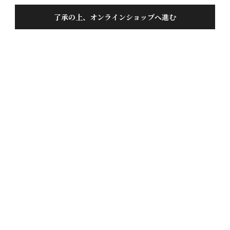
了承の上、オンラインショップへ進む
お問い合わせ
0120-359-352
tel
受付時間：平日 9:00~17:00
0120-359-308
fax
24時間対応
2026年8月
日
月
火
水
木
金
土