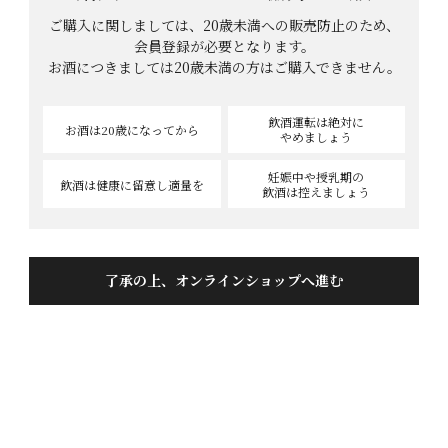
ご購入に関しましては、20歳未満への販売防止のため、
会員登録が必要となります。
お酒につきましては
20歳未満の方はご購入できません。
飲酒運転は絶対に
お酒は20歳
になってから
やめましょう
妊娠中や授乳期の
飲酒は健康に
留意し適量を
飲酒は控えましょう
了承の上、オンラインショップへ進む
IWC最高金賞受賞酒‼
蓬莱 上撰 1.8L
商品番号
0600040
¥
2,145
当店特別価格
税込
[
21
ポイント進呈 ]