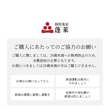
セット
日本で一番笑顔があふれる蔵 | 12,960円(税込)以上購入で送料無料
会員登録
ログイン
味わい
shopping_cart
メニュー
甘口
辛口
カート
淡麗
濃厚
HOME
日本酒
本醸造酒
華やか
穏やか
ご購入にあたっての
ご協力のお願い
本醸造酒
ご購入に関しましては、20歳未満への販売防止のため、
この条件で検索する
会員登録が必要となります。
お酒につきましては
20歳未満の方はご購入できません。
詳細条件で検索
飲酒運転は絶対に
お酒は20歳
になってから
やめましょう
現在登録されている商品はありません。
妊娠中や授乳期の
飲酒は健康に
留意し適量を
飲酒は控えましょう