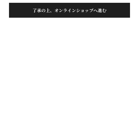
了承の上、オンラインショップへ進む
お問い合わせ
0120-359-352
tel
受付時間：平日 9:00~17:00
0120-359-308
fax
24時間対応
2026年8月
日
月
火
水
木
金
土