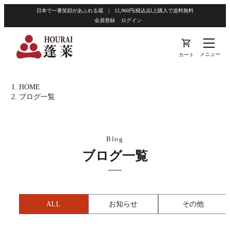
日本で一番笑顔があふれる蔵 | 12,960円(税込)以上購入で送料無料
会員登録
ログイン
shopping_cart
メニュー
カート
HOME
ブログ一覧
ブログ一覧
ALL
お知らせ
その他