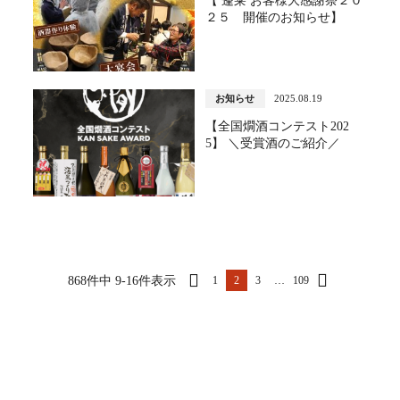
【 蓬莱 お客様大感謝祭２０
２５ 開催のお知らせ】
お知らせ
2025.08.19
【全国燗酒コンテスト202
5】 ＼受賞酒のご紹介／
868件中 9-16件表示
1
2
3
…
109