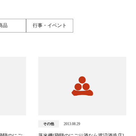
商品
行事・イベント
その他
2013.08.29
飛騨のにご
蒸米機[飛騨のにごり酒なら渡辺酒造店]