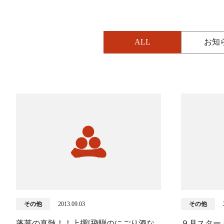
ALL
お知
その他
2013.09.03
その他
蓬莱の真髄！！上撰[飛騨のにごり酒な
９月スター