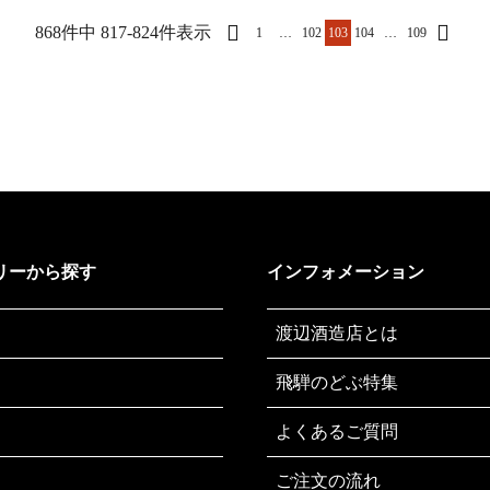
868件中 817-824件表示
1
…
102
103
104
…
109
リーから探す
インフォメーション
渡辺酒造店とは
飛騨のどぶ特集
よくあるご質問
ご注文の流れ