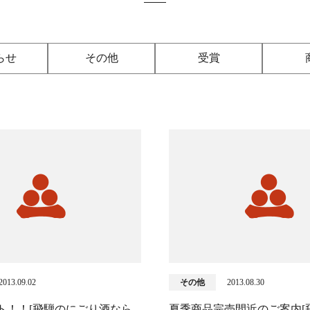
らせ
その他
受賞
2013.09.02
その他
2013.08.30
ト！！[飛騨のにごり酒なら
夏季商品完売間近のご案内[