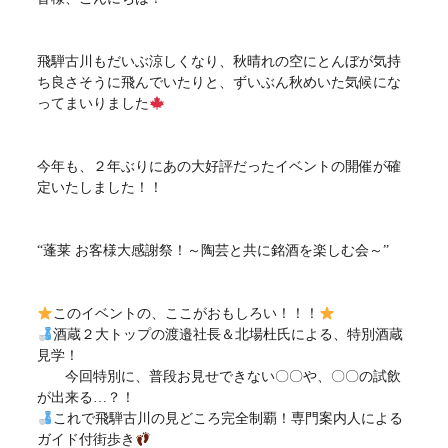
飛騨古川もだいぶ涼しくなり、秋晴れの空にとんぼが気持
ち良さそうに飛んでいたりと、ずいぶん秋めいた気候にな
ってまいりました
今年も、２年ぶりにあの大好評だったイベントの開催が確
定いたしました！！
“蓬莱 お客様大感謝祭！～陶芸と共に銘酒を楽しむ会～”
このイベントの、ここがおもしろい！！！
酒蔵２大トップの渡邉社長＆北場杜氏による、特別酒蔵
見学！
今回特別に、普段お見せできない〇〇や、〇〇の試飲
が出来る…？！
これで飛騨古川の見どころ完全制覇！専門案内人による
ガイド付街歩き