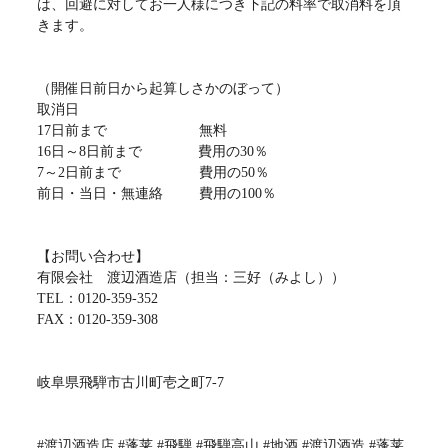
は、回避に対してお一人様につき下記の料率で取消料を頂
きます。
（開催日前日から起算しさかのぼって）
取消日
17日前まで 無料
16日～8日前まで 費用の30％
7～2日前まで 費用の50％
前日・当日・無連絡 費用の100％
【お問い合わせ】
有限会社 渡辺酒造店（担当：三好（みよし））
TEL：0120-359-352
FAX：0120-359-308
岐阜県飛騨市古川町壱之町7-7
#渡辺酒造店 #蓬莱 #飛騨 #飛騨高山 #地酒 #渡辺酒造 #蓬莱