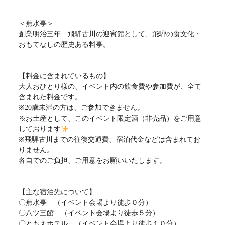
＜蕪水亭＞
創業明治三年 飛騨古川の迎賓館として、飛騨の食文化・
おもてなしの歴史ある料亭。
【料金に含まれているもの】
大人おひとり様の、イベント内の飲食費や参加費が、全て
含まれた料金です。
※20歳未満の方は、ご参加できません。
※お土産として、このイベント限定酒（非売品）をご用意
しております
※飛騨古川までの往復交通費、宿泊代金などは含まれてお
りません。
各自でのご負担、ご用意をお願いいたします。
【主な宿泊先について】
〇蕪水亭 （イベント会場より徒歩０分）
〇八ツ三館 （イベント会場より徒歩５分）
〇ともえホテル （イベント会場より徒歩１０分）