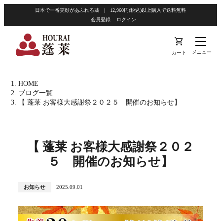
日本で一番笑顔があふれる蔵 | 12,960円(税込)以上購入で送料無料
会員登録
ログイン
shopping_cart
メニュー
カート
HOME
ブログ一覧
【 蓬莱 お客様大感謝祭２０２５ 開催のお知らせ】
【 蓬莱 お客様大感謝祭２０２
５ 開催のお知らせ】
お知らせ
2025.09.01