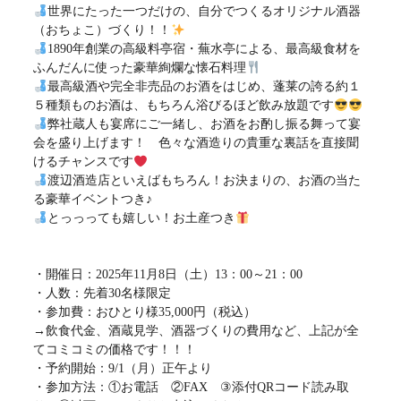
世界にたった一つだけの、自分でつくるオリジナル酒器
（おちょこ）づくり！！
1890年創業の高級料亭宿・蕪水亭による、最高級食材を
ふんだんに使った豪華絢爛な懐石料理
最高級酒や完全非売品のお酒をはじめ、蓬莱の誇る約１
５種類ものお酒は、もちろん浴びるほど飲み放題です
弊社蔵人も宴席にご一緒し、お酒をお酌し振る舞って宴
会を盛り上げます！ 色々な酒造りの貴重な裏話を直接聞
けるチャンスです
渡辺酒造店といえばもちろん！お決まりの、お酒の当た
る豪華イベントつき♪
とっっっても嬉しい！お土産つき
・開催日：2025年11月8日（土）13：00～21：00
・人数：先着30名様限定
・参加費：おひとり様35,000円（税込）
→飲食代金、酒蔵見学、酒器づくりの費用など、上記が全
てコミコミの価格です！！！
・予約開始：9/1（月）正午より
・参加方法：①お電話 ②FAX ③添付QRコード読み取