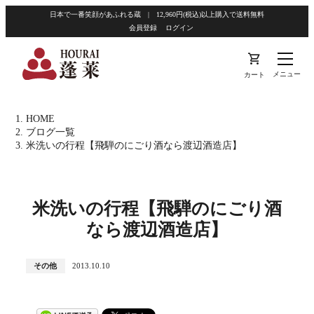
日本で一番笑顔があふれる蔵 | 12,960円(税込)以上購入で送料無料
会員登録
ログイン
shopping_cart
メニュー
カート
HOME
ブログ一覧
米洗いの行程【飛騨のにごり酒なら渡辺酒造店】
米洗いの行程【飛騨のにごり酒
なら渡辺酒造店】
その他
2013.10.10