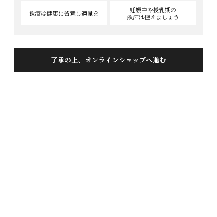
妊娠中や授乳期の
飲酒は健康に
留意し適量を
飲酒は控えましょう
了承の上、オンラインショップへ進む
直汲み 蓬莱吟醸原酒720ml
投稿日
2024/03/06
香りで楽しめ、口に含んだ感じが、とても良く

後味もスッキリした感じで美味しいの言葉しか

見つかりません。

また、購入したいと思えるお酒です。