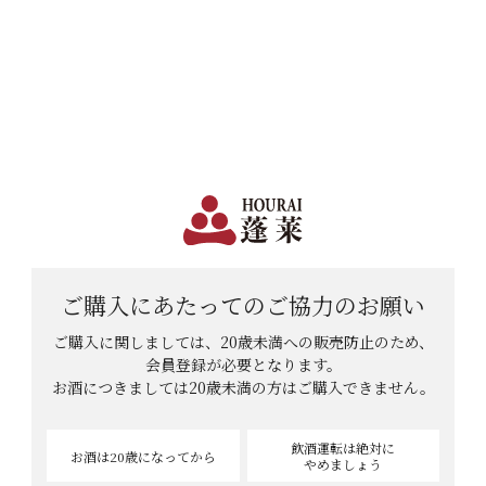
日本で一番笑顔があふれる蔵 | 12,960円(税込)以上購入で送料無料
会員登録
ログイン
shopping_cart
メニュー
カート
HOME
酒好きおやじさんのレビュー
酒好きおやじさんのレビュー
ご購入にあたっての
ご協力のお願い
14
件中
11
-
14
件表示
ご購入に関しましては、20歳未満への販売防止のため、
1
2
会員登録が必要となります。
お酒につきましては
20歳未満の方はご購入できません。
飲酒運転は絶対に
お酒は20歳
になってから
やめましょう