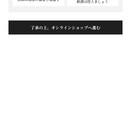
飲酒は控えましょう
了承の上、オンラインショップへ進む
丸ごと赤かぶ150g
投稿日
2024/02/20
懐かしいふるさとの味です。滑らかな酸味と程よい塩
気でご飯が、お酒が進みます。地元のスーパーで買う
商品よりお高めですが、それだけの価値のある味で
す。