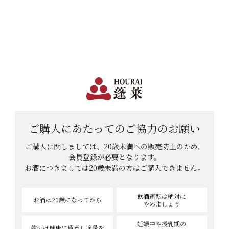
日本で一番笑顔があふれる蔵 | 12,960円(税込)以上購入で送料無料
会員登録
ログイン
shopping_cart
メニュー
カート
HOME
おっさんさんのレビュー
おっさんさんのレビュー
ご購入にあたっての
ご協力のお願い
ご購入に関しましては、20歳未満への販売防止のため、
13
件中
11
-
13
件表示
会員登録が必要となります。
お酒につきましては
20歳未満の方はご購入できません。
1
2
飲酒運転は絶対に
お酒は20歳
になってから
やめましょう
妊娠中や授乳期の
飲酒は健康に
留意し適量を