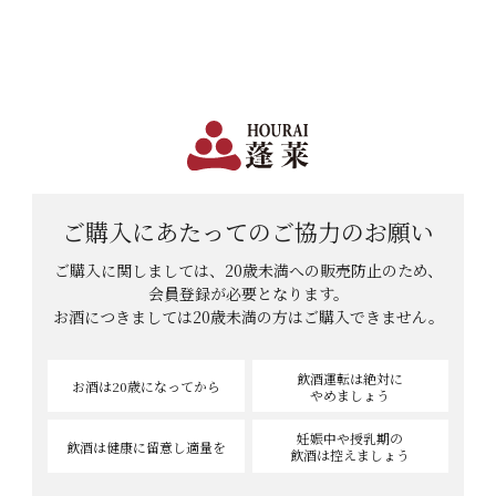
日本で一番笑顔があふれる蔵 | 12,960円(税込)以上購入で送料無料
会員登録
ログイン
shopping_cart
メニュー
カート
HOME
タロ吉さんのレビュー
タロ吉さんのレビュー
ご購入にあたっての
ご協力のお願い
ご購入に関しましては、20歳未満への販売防止のため、
会員登録が必要となります。
お酒につきましては
20歳未満の方はご購入できません。
51
件中
51
-
51
件表示
1
…
5
6
飲酒運転は絶対に
お酒は20歳
になってから
やめましょう
妊娠中や授乳期の
飲酒は健康に
留意し適量を
飲酒は控えましょう