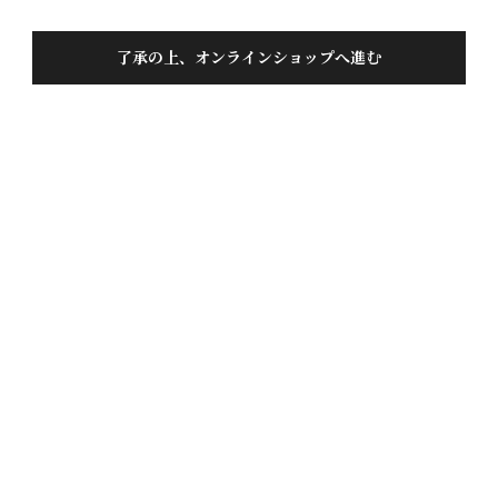
了承の上、オンラインショップへ進む
蓬莱 純米大吟醸 極意傳720ML
投稿日
2020/05/30
めちゃくちゃ旨い！この一言に尽きます！少し特別な
日に飲むお酒って感じですね(^^)
51
件中
51
-
51
件表示
1
…
5
6