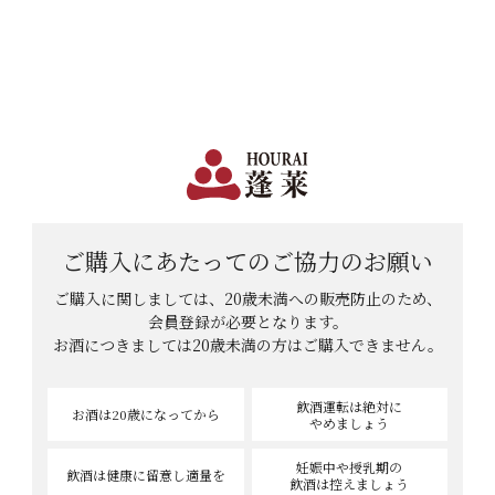
日本で一番笑顔があふれる蔵 | 12,960円(税込)以上購入で送料無料
会員登録
ログイン
shopping_cart
メニュー
カート
HOME
春日井の西尾さんのレビュー
春日井の西尾さんのレビュー
ご購入にあたっての
ご協力のお願い
ご購入に関しましては、20歳未満への販売防止のため、
会員登録が必要となります。
42
件中
41
-
42
件表示
お酒につきましては
20歳未満の方はご購入できません。
1
…
4
5
飲酒運転は絶対に
お酒は20歳
になってから
やめましょう
妊娠中や授乳期の
飲酒は健康に
留意し適量を
飲酒は控えましょう