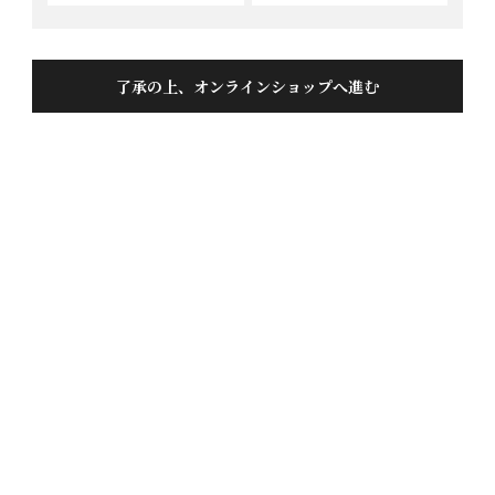
了承の上、オンラインショップへ進む
超吟しずく720ML
投稿日
2016/07/06
宅急便で届いてすぐに飲みました。すっきり感が一番
でしたが値段の割にはなんか物足りないなあと思いい
ました。基本的にはうまいのですが。これが一口目で
した。２日目は冷蔵庫で冷やしておいたので飲みまし
た。

ごくん！

うまい！美味い！温度で味が変わります。冷やしすぎ
ぐらいのほうが艶がでてきます。３日目に２本目を注
文しました。