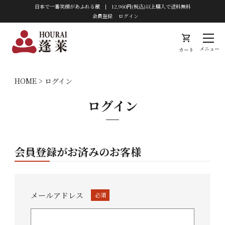
日本で一番笑顔があふれる蔵 | 12,960円(税込)以上購入で送料無料
会員登録
ログイン
shopping_cart
メニュー
カート
HOME
ログイン
ログイン
会員登録がお済みのお客様
メールアドレス
(必
須)