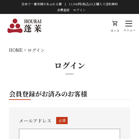
日本で一番笑顔があふれる蔵 | 12,960円(税込)以上購入で送料無料
会員登録
ログイン
shopping_cart
メニュー
カート
HOME
ログイン
ログイン
会員登録がお済みのお客様
メールアドレス
(必
須)