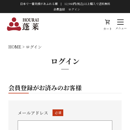
日本で一番笑顔があふれる蔵 | 12,960円(税込)以上購入で送料無料
会員登録
ログイン
shopping_cart
メニュー
カート
HOME
ログイン
ログイン
会員登録がお済みのお客様
メールアドレス
(必
須)