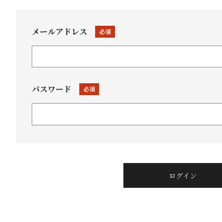
メールアドレス
(必
須)
パスワード
(必
須)
ログイン